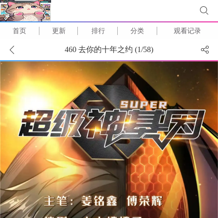
首页
更新
排行
分类
观看记录
460 去你的十年之约 (
1
/
58
)