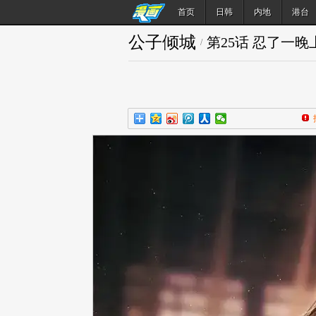
首页
日韩
内地
港台
公子倾城
第25话 忍了一晚
/