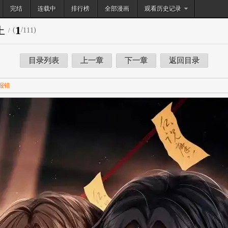
完结
连载中
排行榜
搜索
全部漫画
观看历史记录
1
上
(
/
)
111
/
目录列表
上一章
下一章
返回目录
报错