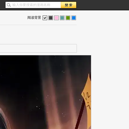
阅读背景
色
灰
红
蓝
绿
蓝