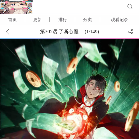
首页
更新
排行
分类
观看记录
第305话 了断心魔！ (
1
/
149
)