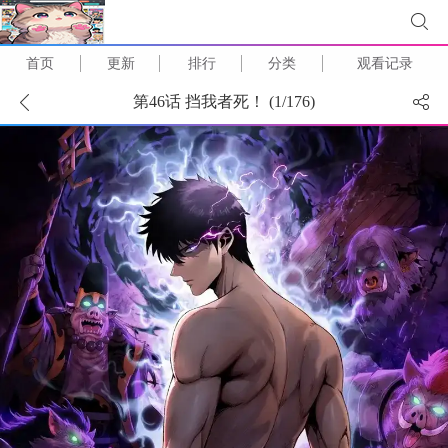
首页
更新
排行
分类
观看记录
第46话 挡我者死！ (
1
/
176
)