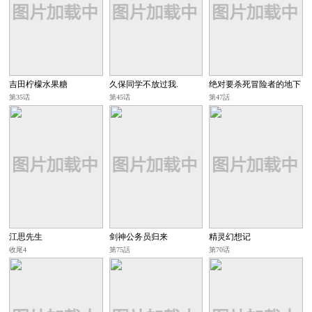
吉田柠檬水果糖
久保同学不放过我.
绝对要杀死冒险者的地下
城
第35话
第45话
第47話
江思先生
剑神公务员归来
精灵幻想记
收尾4
第75話
第70话