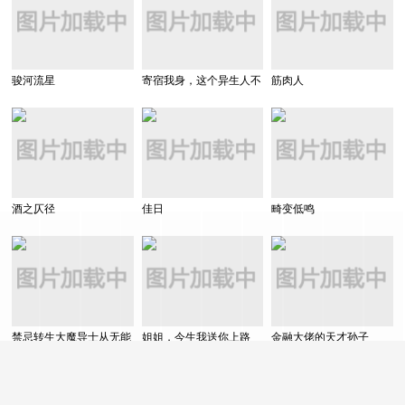
骏河流星
寄宿我身，这个异生人不
筋肉人
好惹
酒之仄径
佳日
畸变低鸣
禁忌转生大魔导士从无能
姐姐，今生我送你上路
金融大佬的天才孙子
升级为最强