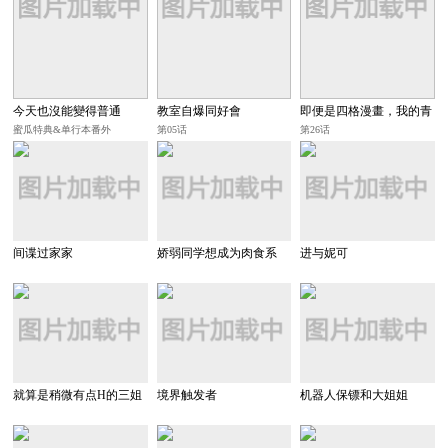
今天也沒能變得普通
教室自爆同好會
即便是四格漫畫，我的青
春戀愛物語依舊有問題
蜜瓜特典&单行本番外
第05话
第26话
间谍过家家
娇弱同学想成为肉食系
进与妮可
就算是稍微有点H的三姐
境界触发者
机器人保镖和大姐姐
妹，也能成为新娘吗