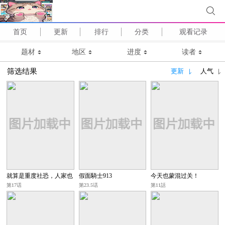
首页
更新
排行
分类
观看记录
题材
地区
进度
读者
筛选结果
更新
人气
就算是重度社恐，人家也
假面騎士913
今天也蒙混过关！
想要受歡迎啦！
第17话
第23.5话
第11話