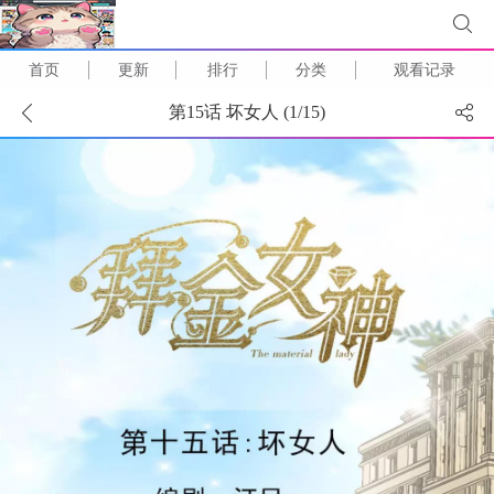
首页
更新
排行
分类
观看记录
第15话 坏女人 (
1
/
15
)