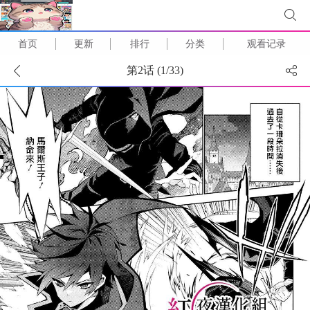
首页
更新
排行
分类
观看记录
第2话 (
1
/
33
)