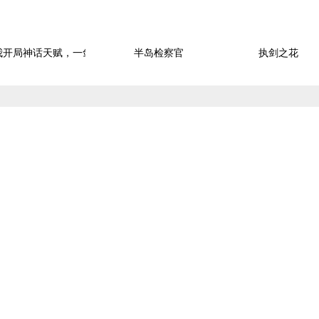
7话 扶桑篇-有死无退
第586话 扶桑篇-镇压林风
我开局神话天赋，一剑斩神！
半岛检察官
执剑之花
3话 扶桑篇-八岐辐射
第582话 扶桑篇-八岐降世
9话 扶桑篇-仙体融合
第578话 扶桑篇-临阵渡劫
5话 扶桑篇-平民一击
连更预告
2话 扶桑篇-出发东京
第571话 扶桑篇——特殊的
8话 扶桑篇-恩怨了结
第567话 扶桑篇-随心铁杆
4话 扶桑篇-五行火之
第563话 扶桑篇-路西法之