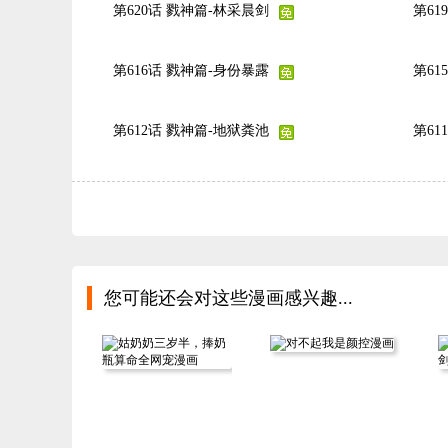
第620话 戮神篇-林采晨剑
第61
第616话 戮神篇-身份暴露
第61
第612话 戮神篇-地狱粪池
第61
第609话 戮神篇-无间鬼国
第60
第604话 戮神篇-嚣张的阿
603
您可能还会对这些漫画感兴趣...
第600话 戮神篇-逃离梦境
第59
第596话 戮神篇-告别扶桑
第59
第592话 扶桑篇-法天象地
第59