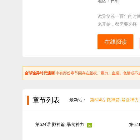
地区：日韩
诡异复苏一百年的时
来开始，都需要选择一个
进入了与鬼共存的诡
【责编花青】
在线阅读
全球诡异时代漫画
中有部份章节因存在版权、暴力、血腥、色情或不
章节列表
最新话：
第624话 戮神篇-暴食神力
第624话 戮神篇-暴食神力
第62