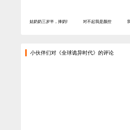
第588话 扶桑篇-东方五行
第58
姑奶奶三岁半，捧奶瓶算命全网宠
对不起我是颜控
第584话 扶桑篇-神通之力
第58
第580话 扶桑篇-东京胜利
第57
小伙伴们对《全球诡异时代》的评论
第576话 扶桑篇-燃烧吧！
第57
第573话 扶桑篇-东京炼狱
第57
第569话 扶桑篇-执剑人考
第56
第565话 扶桑篇-神风部队
第56