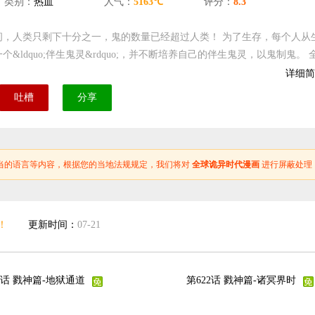
类别：
热血
人气：
5163℃
评分：
8.3
间，人类只剩下十分之一，鬼的数量已经超过人类！ 为了生存，每个人从
&ldquo;伴生鬼灵&rdquo;，并不断培养自己的伴生鬼灵，以鬼制鬼。 
异时代！ 借助系统，林风培养出的无敌的鬼灵，整个世界都为之瑟瑟发抖
详细简
吐槽
分享
当的语言等内容，根据您的当地法规规定，我们将对
全球诡异时代漫画
进行屏蔽处理
！
更新时间：
07-21
3话 戮神篇-地狱通道
第622话 戮神篇-诸冥界时