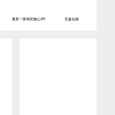
第585话 扶桑篇-身化剑魂
暴君一家靠听她心声续命
玄鉴仙族
一把杀猪
第581话 扶桑篇-直播审判
第577话 扶桑篇-压制东京
第574话 扶桑篇-七武士的
第570话 扶桑篇-绘梨衣的
第566话 扶桑篇-狂猿出关
第562话 扶桑篇-两个路西