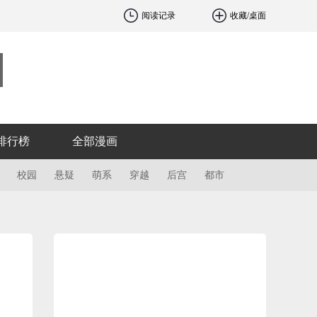
阅读记录
收藏/桌面
排行榜
全部漫画
校园
悬疑
萌系
穿越
后宫
都市