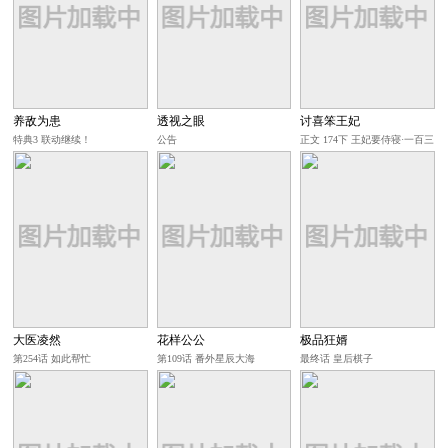
养敌为患
透视之眼
讨喜笨王妃
特典3 联动继续！
公告
正文 174下 王妃要侍寝·一百三
十
大医凌然
花样公公
极品狂婿
第254话 如此帮忙
第109话 番外星辰大海
最终话 皇后棋子