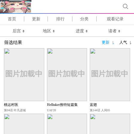
首页
更新
排行
分类
观看记录
后宫
地区
进度
读者
筛选结果
更新
人气
桃运村医
Helltaker推特短篇集
蓝翅
第04话 叶凡进城
UAF39
第144话 人间05