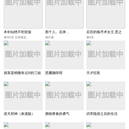
本剑仙绝不吃软饭
那个人。后来…
后宫的炼丹术女王 恶之
花梦想黄金之恋
第381话 尘埃落定_
第01卷
第4话
就算是稍微有点H的三姐
恶魔咖啡馆
天才狂医
妹，也能成为新娘吗?
逆天邪神（条漫版）
拥抱青春的勇气
武帝隐居之后的生活